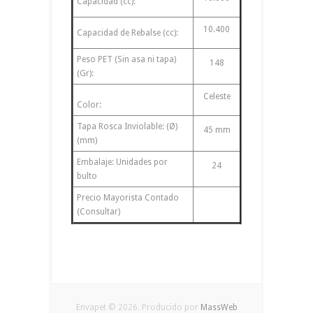
Capacidad (cc):
10.400
Capacidad de Rebalse (cc):
Peso PET (Sin asa ni tapa)
148
(Gr):
Celeste
Color:
Tapa Rosca Inviolable: (Ø)
45 mm
(mm)
Embalaje: Unidades por
24
bulto
Precio Mayorista Contado
(Consultar)
Envapet © 2026. Producido por
MassWeb