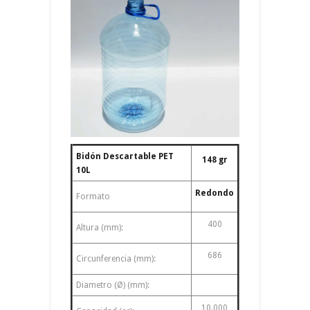
Bidón Descartable PET
148 gr
10L
Redondo
Formato
400
Altura (mm):
686
Circunferencia (mm):
Diametro (Ø) (mm):
10.000